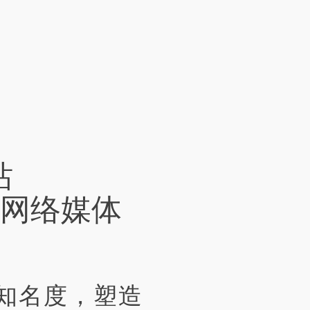
站
威网络媒体
知名度，塑造