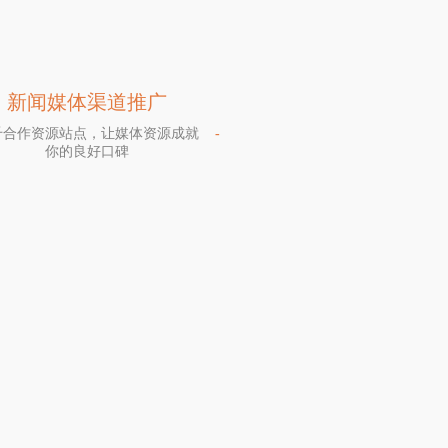
新闻媒体渠道推广
千合作资源站点，让媒体资源成就
-
你的良好口碑