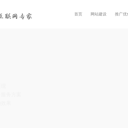
首页
网站建设
推广优
展现
合服务方案
的效果