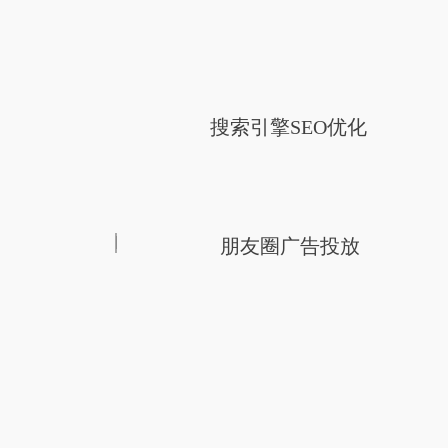
搜索引擎SEO优化
|
朋友圈广告投放